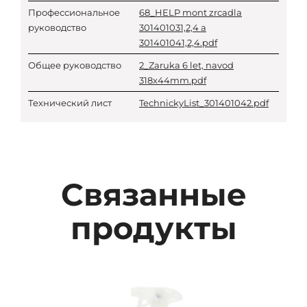
Профессиональное
68_HELP mont zrcadla
руководство
301401031,2,4 a
301401041,2,4.pdf
Общее руководство
2_Zaruka 6 let, navod
318x44mm.pdf
Технический лист
TechnickyList_301401042.pdf
Связанные
продукты