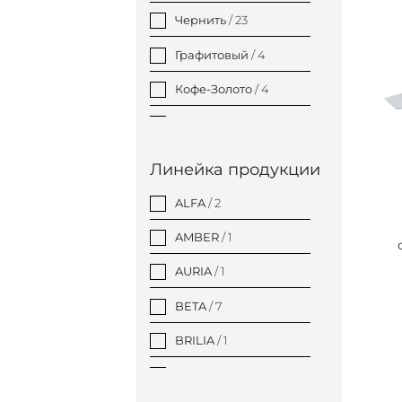
Чернить
/ 23
Графитовый
/ 4
Кофе-Золото
/ 4
Серебро
/ 144
Золото
/ 4
Линейка продукции
ALFA
/ 2
AMBER
/ 1
AURIA
/ 1
BETA
/ 7
BRILIA
/ 1
BRILO
/ 1