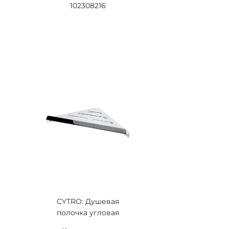
102308216
CYTRO: Душевая
полочка угловая