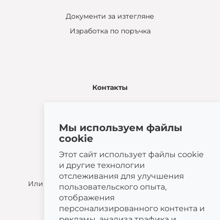
Документи за изтегляне
Изработка по поръчка
Контакты
Žatčany 28
664 53 Žatčany
Мы используем файлы
(+420) 544 224 338
cookie
info@bemeta.cz
Этот сайт использует файлы cookie
Другие варианты покупки:
и другие технологии
Найдите ближайшего продавца
.
отслеживания для улучшения
Или позвоните по номеру
(+420) 544 224 338
.
пользовательского опыта,
отображения
персонализированного контента и
рекламы, анализа трафика и