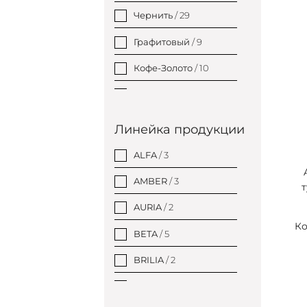
Чернить
/ 29
Графитовый
/ 9
Кофе-Золото
/ 10
Серебро
/ 118
Золото
/ 14
Линейка продукции
ALFA
/ 3
AMBER
/ 3
AURIA
/ 2
Ко
BETA
/ 5
BRILIA
/ 2
BRILO
/ 5