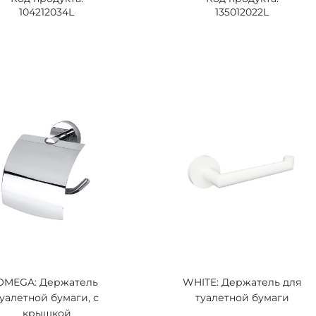
104212034L
135012022L
OMEGA: Держатель
WHITE: Держатель для
туалетной бумаги, с
туалетной бумаги
крышкой