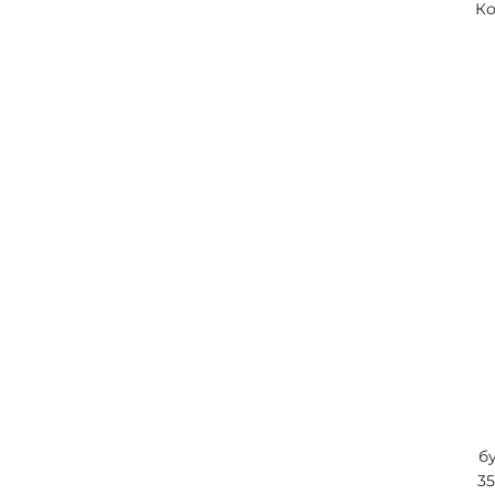
Ко
б
3