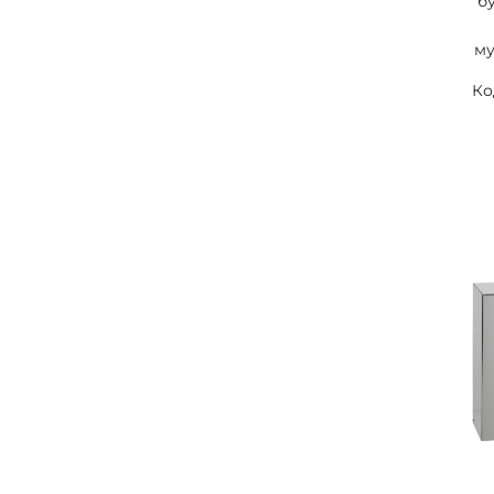
б
м
с
Ко