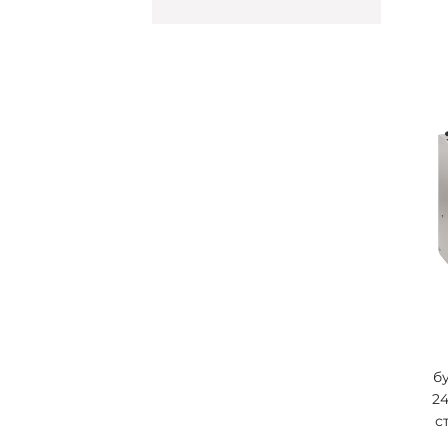
б
2
с