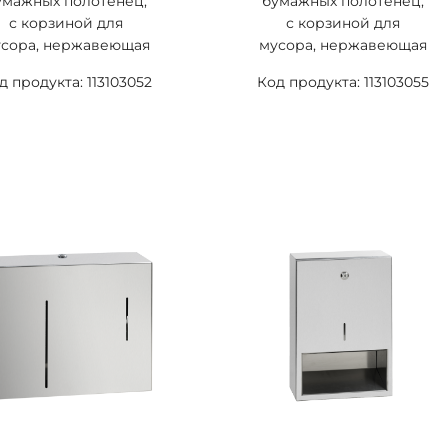
умажных полотенец,
бумажных полотенец,
с корзиной для
с корзиной для
усора, нержавеющая
мусора, нержавеющая
таль, полированная
сталь, матовая
д продукта: 113103052
Код продукта: 113103055