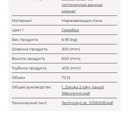
гостиничных ванных
комнат
Материал
Нержавеющая сталь
Цвет 1
Серебро
Вес продукта
6.95
(kg)
Ширина продукта
300
(mm)
Высота продукта
600
(mm)
Глубина продукта
400
(mm)
Объем
72
(l)
Общее руководство
1_Zaruka 2 roky, navod
318x44mm.pdf
Технический лист
TechnickyList_101915135.pdf