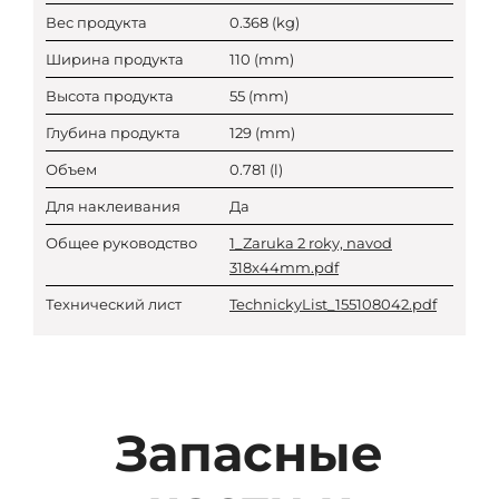
Вес продукта
0.368
(kg)
Ширина продукта
110
(mm)
Высота продукта
55
(mm)
Глубина продукта
129
(mm)
Объем
0.781
(l)
Для наклеивания
Да
Общее руководство
1_Zaruka 2 roky, navod
318x44mm.pdf
Технический лист
TechnickyList_155108042.pdf
Запасные