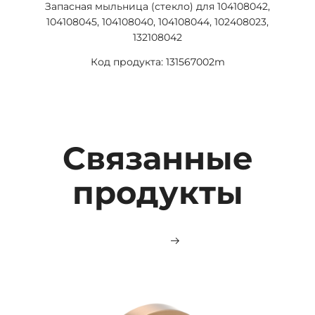
Запасная мыльница (стекло) для 104108042,
104108045, 104108040, 104108044, 102408023,
132108042
Код продукта: 131567002m
Связанные
продукты